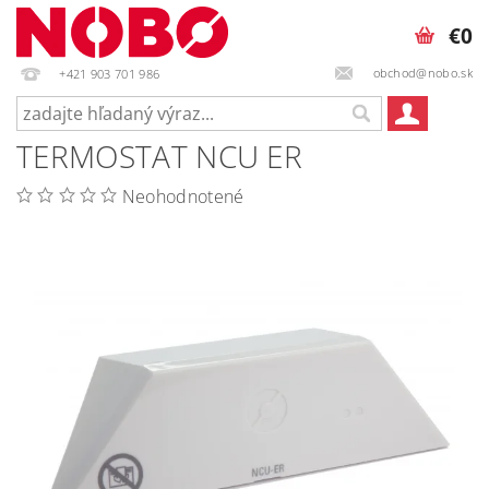
€0
obchod@nobo.sk
+421 903 701 986
TERMOSTAT NCU ER
Neohodnotené