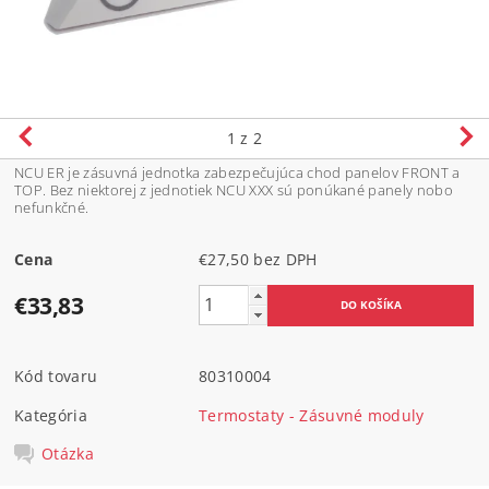
1
z 2
NCU ER je zásuvná jednotka zabezpečujúca chod panelov FRONT a
TOP. Bez niektorej z jednotiek NCU XXX sú ponúkané panely nobo
nefunkčné.
Cena
€27,50 bez DPH
€33,83
Kód tovaru
80310004
Kategória
Termostaty - Zásuvné moduly
Otázka