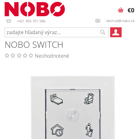
€0
obchod@nobo.sk
+421 903 701 986
NOBO SWITCH
Neohodnotené