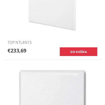
TOP NTL4N15
€233,69