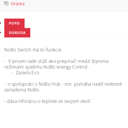
Otázka
POPIS
DISKUSIA
NoBo Switch má tri funkcie.
- V prvom rade slúži ako prepínač medzi štyroma
režimami systému NoBo energy Control.
- Zasiela Eco
- v spolupráci s NoBo Hub - om pomáha riadiť niektoré
zariadenia NoBo.
- dáva inforáciu o teplote vo svojom okolí.