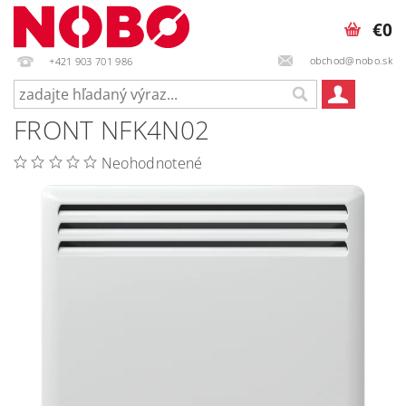
€0
obchod@nobo.sk
+421 903 701 986
FRONT NFK4N02
Neohodnotené