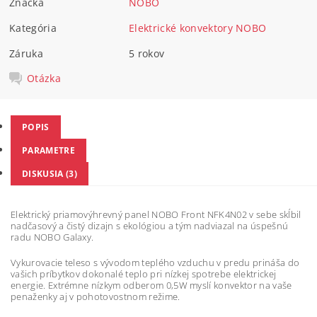
Značka
NOBO
Kategória
Elektrické konvektory NOBO
Záruka
5 rokov
Otázka
POPIS
PARAMETRE
DISKUSIA (3)
Elektrický priamovýhrevný panel NOBO Front NFK4N02 v sebe skĺbil
nadčasový a čistý dizajn s ekológiou a tým nadviazal na úspešnú
radu NOBO Galaxy.
Vykurovacie teleso s vývodom teplého vzduchu v predu prináša do
vašich príbytkov dokonalé teplo pri nízkej spotrebe elektrickej
energie. Extrémne nízkym odberom 0,5W myslí konvektor na vaše
penaženky aj v pohotovostnom režime.