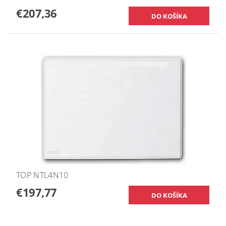
€207,36
TOP NTL4N10
€197,77