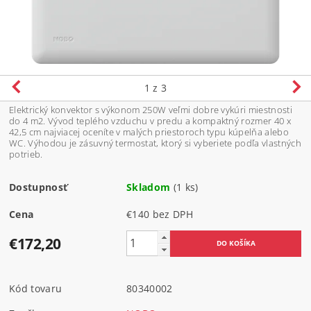
1
z 3
Elektrický konvektor s výkonom 250W veľmi dobre vykúri miestnosti
do 4 m2. Vývod teplého vzduchu v predu a kompaktný rozmer 40 x
42,5 cm najviacej oceníte v malých priestoroch typu kúpelňa alebo
WC. Výhodou je zásuvný termostat, ktorý si vyberiete podľa vlastných
potrieb.
Dostupnosť
Skladom
(1 ks)
Cena
€140 bez DPH
€172,20
Kód tovaru
80340002