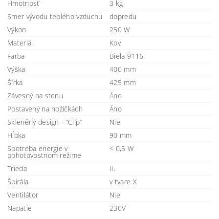
Hmotnosť
3 kg
Smer vývodu teplého vzduchu
dopredu
Výkon
250 W
Materiál
Kov
Farba
Biela 9116
Výška
400 mm
Šírka
425 mm
Závesný na stenu
Áno
Postavený na nožičkách
Áno
Skleněný design - “Clip”
Nie
Hĺbka
90 mm
Spotreba energie v
< 0,5 W
pohotovostnom režime
Trieda
II.
Špirála
v tvare X
Ventilátor
Nie
Napätie
230V