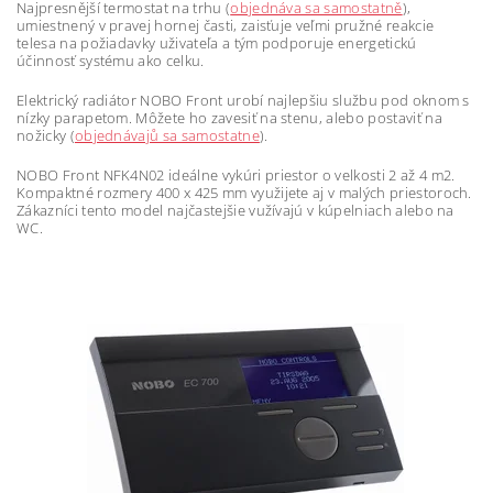
Najpresnější termostat na trhu (
objednáva sa samostatně
),
umiestnený v pravej hornej časti, zaisťuje veľmi pružné reakcie
telesa na požiadavky uživateľa a tým podporuje energetickú
účinnosť systému ako celku.
Elektrický radiátor NOBO Front urobí najlepšiu službu pod oknom s
nízky parapetom. Môžete ho zavesiť na stenu, alebo postaviť na
nožicky (
objednávajů sa samostatne
).
NOBO Front NFK4N02 ideálne vykúri priestor o velkosti 2 až 4 m2.
Kompaktné rozmery 400 x 425 mm využijete aj v malých priestoroch.
Zákazníci tento model najčastejšie vužívajú v kúpelniach alebo na
WC.