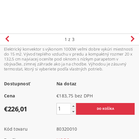
1
z 3
Elektrický konvektor s výkonom 1000W veľmi dobre vykúri miestnosti
do 15 m2. Vývod teplého vzduchu v predu a kompaktný rozmer 20 x
132,5 cm najviacej oceníte pod oknom s nízkym parapetom v
obývačke, zimnej záhrade ako ja na chodbe. Výhodou je zásuvný
termostat, ktorý si vyberiete podľa vlastných potrieb.
Dostupnosť
Na dotaz
Cena
€183,75 bez DPH
€226,01
Kód tovaru
80320010