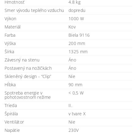
Hmotnosť
4.8 kg
Smer vývodu teplého vzduchu
dopredu
Výkon
1000 W
Materiál
Kov
Farba
Biela 9116
Výška
200 mm
Šírka
1325 mm
Závesný na stenu
Áno
Postavený na nožičkách
Áno
Skleněný design - “Clip”
Nie
Hĺbka
90 mm
Spotreba energie v
< 0,5 W
pohotovostnom režime
Trieda
II.
Špirála
v tvare X
Ventilátor
Nie
Napätie
230V