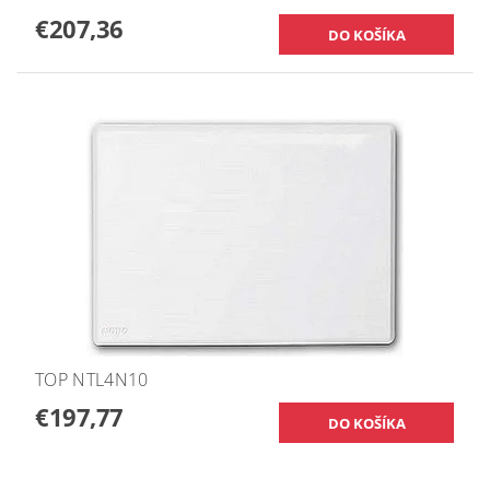
€207,36
TOP NTL4N10
€197,77