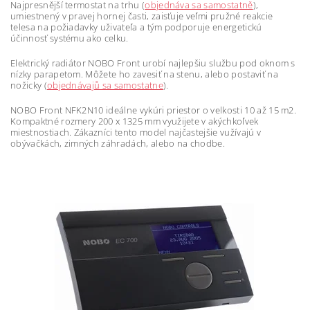
Najpresnější termostat na trhu (
objednáva sa samostatně
),
umiestnený v pravej hornej časti, zaisťuje veľmi pružné reakcie
telesa na požiadavky uživateľa a tým podporuje energetickú
účinnosť systému ako celku.
Elektrický radiátor NOBO Front urobí najlepšiu službu pod oknom s
nízky parapetom. Môžete ho zavesiť na stenu, alebo postaviť na
nožicky (
objednávajů sa samostatne
).
NOBO Front NFK2N10 ideálne vykúri priestor o velkosti 10 až 15 m2.
Kompaktné rozmery 200 x 1325 mm využijete v akýchkoľvek
miestnostiach. Zákazníci tento model najčastejšie vužívajú v
obývačkách, zimných záhradách, alebo na chodbe.