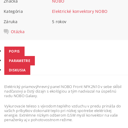
Značka
NOBO
Kategória
Elektrické konvektory NOBO
Záruka
5 rokov
Otázka
POPIS
PARAMETRE
DISKUSIA
Elektrický priamovýhrevný panel NOBO Front NFK2N10 v sebe skĺbil
nadčasový a čistý dizajn s ekológiou a tým nadviazal na úspešnú
radu NOBO Galaxy.
Vykurovacie teleso s vývodom teplého vzduchu v predu prináša do
vašich príbytkov dokonalé teplo pri nízkej spotrebe elektrickej
energie. Extrémne nízkym odberom 0,5W myslí konvektor na vaše
penaženky aj v pohotovostnom režime.